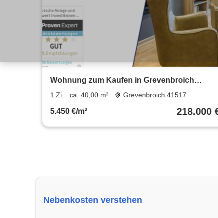
Wohnung zum Kaufen in Grevenbroich
218.000 € 40 m²
1 Zi.
ca. 40,00 m²
Grevenbroich 41517
218.000 
5.450 €/m²
Nebenkosten verstehen