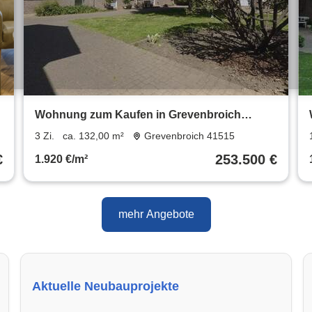
Wohnung zum Kaufen in Grevenbroich
253.500 € 132 m²
3 Zi.
ca. 132,00 m²
Grevenbroich 41515
€
253.500 €
1.920 €/m²
mehr Angebote
Aktuelle Neubauprojekte