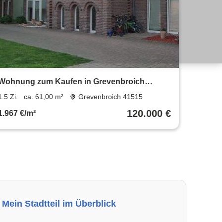
Wohnung zum Kaufen in Grevenbroich
120.000 € 61 m²
1.5 Zi.
ca. 61,00 m²
Grevenbroich 41515
120.000 €
1.967 €/m²
Mein Stadtteil im Überblick