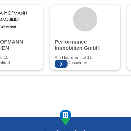
HOFMANN
Performance
IEN
Immobilien GmbH
ße 15
Am Heerdter Hof 11
ldorf
40549 Düsseldorf
❯