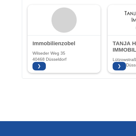
Immobilienzobel
TANJA 
IMMOBIL
Wilseder Weg 35
40468 Düsseldorf
Lützowstra
40476 Düsse
❯
❯