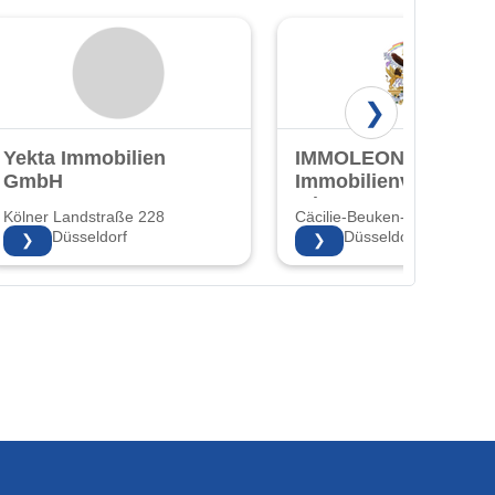
❯
Yekta Immobilien
IMMOLEON24 -
GmbH
Immobilienverkauf
mit Herz!
Kölner Landstraße 228
Cäcilie-Beuken-Str. 3 3
40591 Düsseldorf
40597 Düsseldorf
❯
❯