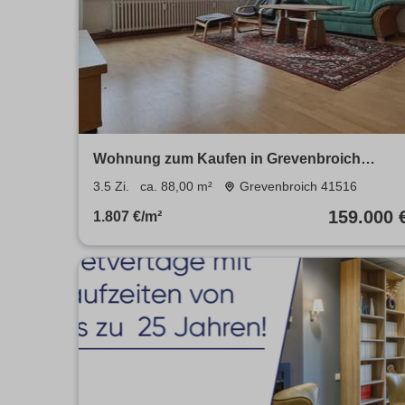
Wohnung zum Kaufen in Grevenbroich
159.000 € 88 m²
3.5 Zi.
ca. 88,00 m²
Grevenbroich 41516
159.000 
1.807 €/m²