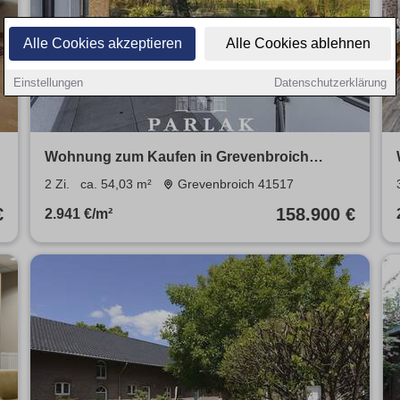
Alle Cookies akzeptieren
Alle Cookies ablehnen
Einstellungen
Datenschutzerklärung
Wohnung zum Kaufen in Grevenbroich
158.900 € 54.03 m²
2 Zi.
ca. 54,03 m²
Grevenbroich 41517
€
158.900 €
2.941 €/m²