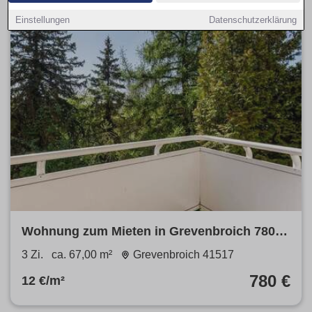
Einstellungen
Datenschutzerklärung
Wohnung zum Mieten in Grevenbroich 780 €
67 m²
3 Zi.
ca. 67,00 m²
Grevenbroich 41517
780 €
12 €/m²