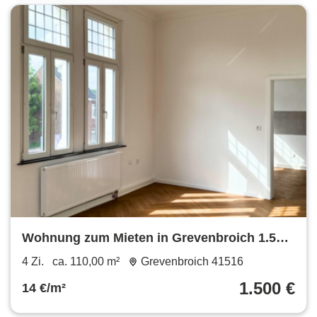
Wohnung zum Mieten in Grevenbroich 1.500
€ 110 m²
4 Zi.
ca. 110,00 m²
Grevenbroich 41516
1.500 €
14 €/m²