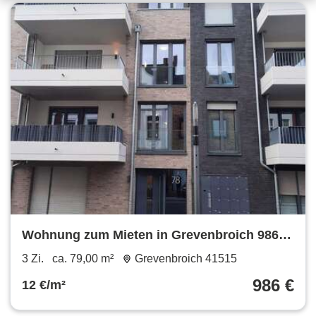
Wohnung zum Mieten in Grevenbroich 986 €
79 m²
3 Zi.
ca. 79,00 m²
Grevenbroich 41515
986 €
12 €/m²