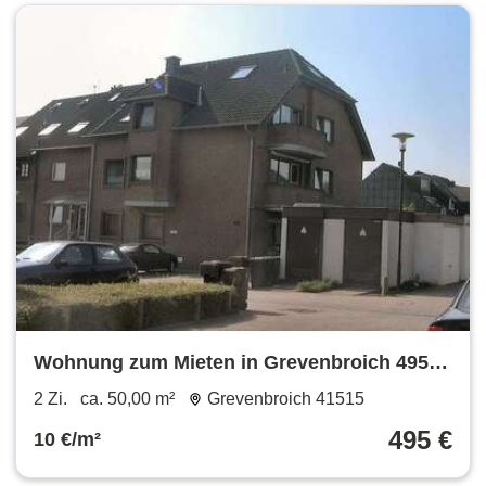
Wohnung zum Mieten in Grevenbroich 495 €
50 m²
2 Zi.
ca. 50,00 m²
Grevenbroich 41515
495 €
10 €/m²