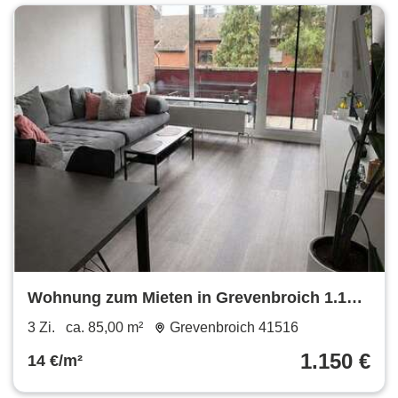
Wohnung zum Mieten in Grevenbroich 1.150
€ 85 m²
3 Zi.
ca. 85,00 m²
Grevenbroich 41516
1.150 €
14 €/m²