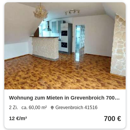
Wohnung zum Mieten in Grevenbroich 700 €
60 m²
2 Zi.
ca. 60,00 m²
Grevenbroich 41516
700 €
12 €/m²