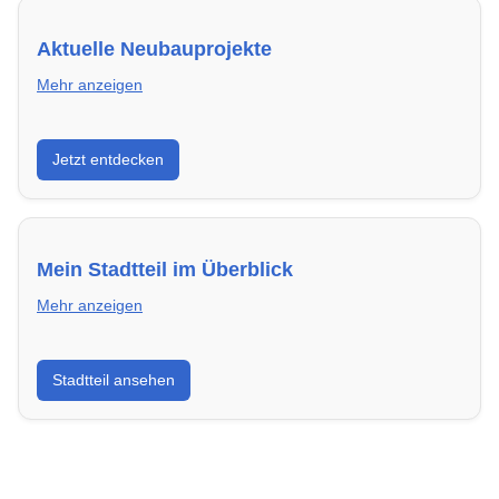
Aktuelle Neubauprojekte
Mehr anzeigen
Entdecke Neubauprojekte in Grevenbroich – modern,
Jetzt entdecken
energieeffizient und sofort bezugsfertig.
Mein Stadtteil im Überblick
Mehr anzeigen
Erfahre mehr über deinen Stadtteil in Grevenbroich:
Stadtteil ansehen
Lebensqualität, Verkehrsanbindung, Schulen,
Freizeitmöglichkeiten und Mietpreise.