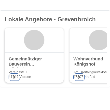
Lokale Angebote - Grevenbroich
Gemeinnütziger
Wohnverbund
Bauverein
Königshof
Süchteln eG
Vereinsstr. 1
Am Dreifaltigkeitskloste
41749 Viersen
47807 Krefeld
❯
❯